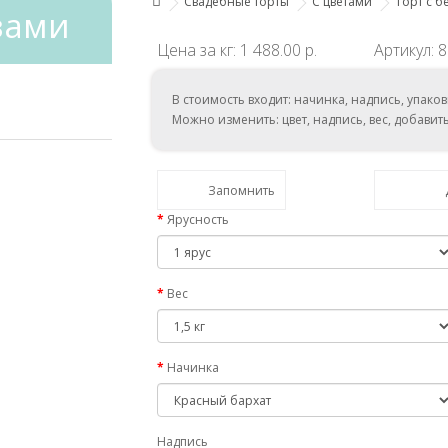
Свадебные торты
С цветами
Торт с 
зами
Цена за кг: 1 488.00 р.
Артикул: 
В стоимость входит: начинка, надпись, упаков
Можно изменить: цвет, надпись, вес, добавит
Запомнить
Ярусность
Вес
Начинка
Надпись