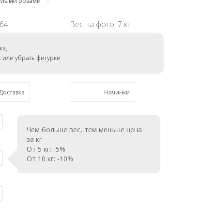
белыми розами
864
Вес на фото: 7 кг
ка,
ь или убрать фигурки
Доставка
Начинки
Чем больше вес, тем меньше цена
за кг
От 5 кг: -5%
От 10 кг: -10%