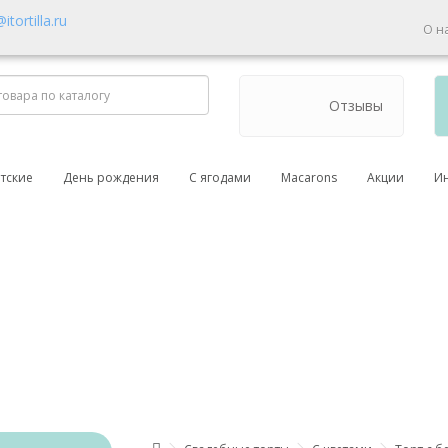
tortilla.ru
О н
Отзывы
тские
День рождения
С ягодами
Macarons
Акции
И