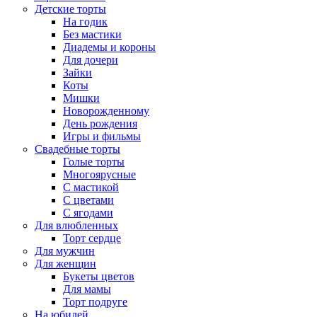
Детские торты
На годик
Без мастики
Диадемы и короны
Для дочери
Зайки
Коты
Мишки
Новорожденному
День рождения
Игры и фильмы
Свадебные торты
Голые торты
Многоярусные
С мастикой
С цветами
С ягодами
Для влюбленных
Торт сердце
Для мужчин
Для женщин
Букеты цветов
Для мамы
Торт подруге
На юбилей