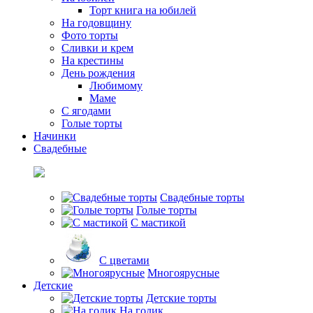
Торт книга на юбилей
На годовщину
Фото торты
Сливки и крем
На крестины
День рождения
Любимому
Маме
С ягодами
Голые торты
Начинки
Свадебные
Свадебные торты
Голые торты
С мастикой
С цветами
Многоярусные
Детские
Детские торты
На годик