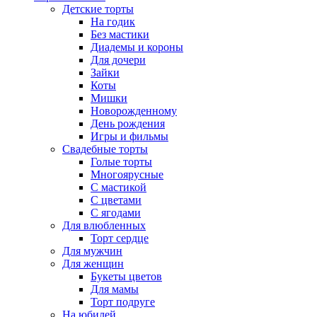
Детские торты
На годик
Без мастики
Диадемы и короны
Для дочери
Зайки
Коты
Мишки
Новорожденному
День рождения
Игры и фильмы
Свадебные торты
Голые торты
Многоярусные
С мастикой
С цветами
С ягодами
Для влюбленных
Торт сердце
Для мужчин
Для женщин
Букеты цветов
Для мамы
Торт подруге
На юбилей